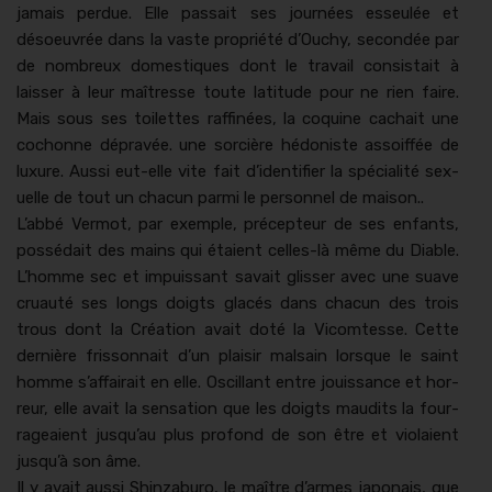
jamais per­due. Elle pas­sait ses journées esseulée et
désoeu­vrée dans la vaste pro­priété d’Ouchy, sec­ondée par
de nom­breux domes­tiques dont le tra­vail con­sis­tait à
laiss­er à leur maîtresse toute lat­i­tude pour ne rien faire.
Mais sous ses toi­lettes raf­finées, la coquine cachait une
cochonne dépravée. une sor­cière hédon­iste assoif­fée de
lux­u­re. Aus­si eut-elle vite fait d’identifier la spé­cial­ité sex­
uelle de tout un cha­cun par­mi le per­son­nel de mai­son..
L’abbé Ver­mot, par exem­ple, pré­cep­teur de ses enfants,
pos­sé­dait des mains qui étaient celles-là même du Dia­ble.
L’homme sec et impuis­sant savait gliss­er avec une suave
cru­auté ses longs doigts glacés dans cha­cun des trois
trous dont la Créa­tion avait doté la Vicomtesse. Cette
dernière fris­son­nait d’un plaisir mal­sain lorsque le saint
homme s’affairait en elle. Oscil­lant entre jouis­sance et hor­
reur, elle avait la sen­sa­tion que les doigts mau­dits la four­
rageaient jusqu’au plus pro­fond de son être et vio­laient
jusqu’à son âme.
Il y avait aus­si Shin­z­aburo, le maître d’armes japon­ais, que