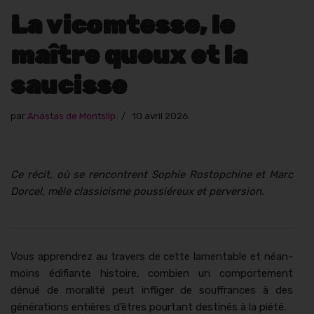
La vicomtesse, le
maître queux et la
saucisse
par
Anastas de Montslip
10 avril 2026
Ce réc­it, où se ren­con­trent Sophie Ros­top­chine et Marc
Dor­cel, mêle clas­si­cisme pous­siéreux et perversion.
Vous appren­drez au tra­vers de cette lam­en­ta­ble et néan­
moins édi­fi­ante his­toire, com­bi­en un com­porte­ment
dénué de moral­ité peut infliger de souf­frances à des
généra­tions entières d’êtres pour­tant des­tinés à la piété.