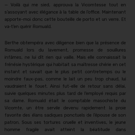
— Voilà qui me sied, approu­va la Vicomtesse tout en
s’assoyant avec élé­gance à la table de l’office. Main­tenant
apporte-moi donc cette bouteille de por­to et un verre. Et
va‑t’en quérir Romuald.
Berthe obtem­péra avec dili­gence bien que la présence de
Romuald lors du lave­ment, promesse de souil­lures
infâmes, ne lui dît rien qui vaille. Mais elle con­nais­sait la
frénésie hys­térique qui habitait sa maîtresse chérie en cet
instant et savait que le plus petit con­tretemps ou le
moin­dre faux-pas, comme le lait un peu trop chaud, lui
vaudraient le fou­et. Ain­si fut-elle de retour sans délai,
suiv­ie quelques min­utes plus tard de l’employé req­uis par
sa dame. Romuald était le compt­able masochiste du
Vicomte, un être servile devenu rapi­de­ment la proie
favorite des élans sadiques ponctuels de l’épouse de son
patron. Sous ses tor­tures cru­elle et inven­tives, le jeune
homme frag­ile avait atteint la béat­i­tude dans