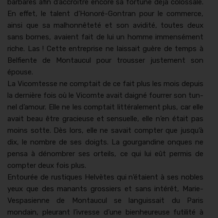
bar­bares afin d’accroître encore sa for­tune déjà colos­sale.
En effet, le tal­ent d’Honoré-Gontran pour le com­merce,
ain­si que sa mal­hon­nêteté et son avid­ité, toutes deux
sans bornes, avaient fait de lui un homme immen­sé­ment
riche. Las ! Cette entre­prise ne lais­sait guère de temps à
Belfiente de Mon­tau­cul pour trouss­er juste­ment son
épouse.
La Vicomtesse ne comp­tait de ce fait plus les mois depuis
la dernière fois où le Vicomte avait daigné four­rer son tun­
nel d’amour. Elle ne les comp­tait lit­térale­ment plus, car elle
avait beau être gra­cieuse et sen­suelle, elle n’en était pas
moins sotte. Dès lors, elle ne savait compter que jusqu’à
dix, le nom­bre de ses doigts. La gour­gan­dine onques ne
pen­sa à dénom­br­er ses orteils, ce qui lui eût per­mis de
compter deux fois plus.
Entourée de rus­tiques Helvètes qui n’étaient à ses nobles
yeux que des man­ants grossiers et sans intérêt, Marie-
Ves­pasi­enne de Mon­tau­cul se lan­guis­sait du Paris
mondain, pleu­rant l’ivresse d’une bien­heureuse futil­ité à