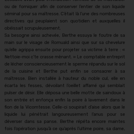
ou de forni­quer afin de con­serv­er l’entier de son liq­uide
sémi­nal pour sa maîtresse. C’était là l’une des nom­breuses
direc­tives qui peu­plaient son quo­ti­di­en et aux­quelles il
obéis­sait scrupuleuse­ment.
Sa besogne ain­si achevée, Berthe essuya le foutre de sa
main sur le vis­age de Romuald ain­si que sur sa chevelure
qu’elle agrip­pa ensuite pour pro­jeter sa vic­time à terre : «
Net­toie-moi c’te crasse mènant. » Le compt­able entre­prit
de léch­er con­scien­cieuse­ment le sperme répan­du sur le sol
de la cui­sine et Berthe put enfin se con­sacr­er à sa
maîtresse. Bien instal­lée à hau­teur du noble cul, elle en
écar­ta les fess­es, dévoilant l’oeillet affamé qui sem­blait
pulser de désir. Elle déposa une belle motte de sain­doux à
son entrée et enfonça enfin la poire à lave­ment dans le
fion de la Vicomtesse. Celle-ci soupi­rait d’aise alors que le
liq­uide lui péné­trait lan­goureuse­ment l’anus pour se
dévers­er dans sa panse. Berthe répé­ta encore maintes
fois l’opération jusqu’à ce qu’après l’ultime poire, sa dame,