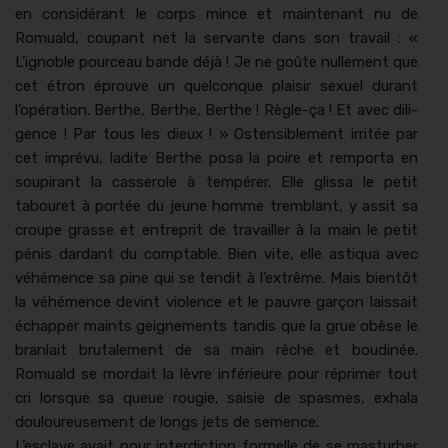
en con­sid­érant le corps mince et main­tenant nu de
Romuald, coupant net la ser­vante dans son tra­vail : «
L’ignoble pourceau bande déjà ! Je ne goûte nulle­ment que
cet étron éprou­ve un quel­conque plaisir sex­uel durant
l’opération. Berthe, Berthe, Berthe ! Règle-ça ! Et avec dili­
gence ! Par tous les dieux ! » Osten­si­ble­ment irritée par
cet imprévu, ladite Berthe posa la poire et rem­por­ta en
soupi­rant la casse­role à tem­pér­er. Elle glis­sa le petit
tabouret à portée du jeune homme trem­blant, y assit sa
croupe grasse et entre­prit de tra­vailler à la main le petit
pénis dar­d­ant du compt­able. Bien vite, elle asti­qua avec
véhé­mence sa pine qui se ten­dit à l’extrême. Mais bien­tôt
la véhé­mence devint vio­lence et le pau­vre garçon lais­sait
échap­per maints geigne­ments tan­dis que la grue obèse le
bran­lait bru­tale­ment de sa main rêche et boud­inée.
Romuald se mor­dait la lèvre inférieure pour réprimer tout
cri lorsque sa queue rougie, saisie de spasmes, exha­la
douloureuse­ment de longs jets de semence.
L’esclave avait pour inter­dic­tion formelle de se mas­turber