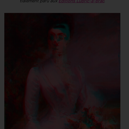
tiale­ment paru aux
Edi­tions Lubric-à-brac
.