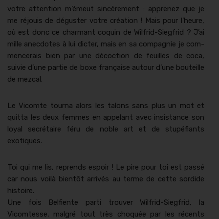
votre atten­tion m’émeut sincère­ment : apprenez que je
me réjouis de déguster votre créa­tion ! Mais pour l’heure,
où est donc ce char­mant coquin de Wil­frid-Siegfrid ? J’ai
mille anec­dotes à lui dicter, mais en sa com­pag­nie je com­
mencerais bien par une décoc­tion de feuilles de coca,
suiv­ie d’une par­tie de boxe française autour d’une bouteille
de mezcal.
Le Vicomte tour­na alors les talons sans plus un mot et
quit­ta les deux femmes en appelant avec insis­tance son
loy­al secré­taire féru de noble art et de stupé­fi­ants
exotiques.
Toi qui me lis, reprends espoir ! Le pire pour toi est passé
car nous voilà bien­tôt arrivés au terme de cette sor­dide
his­toire.
Une fois Belfiente par­ti trou­ver Wil­frid-Siegfrid, la
Vicomtesse, mal­gré tout très choquée par les récents