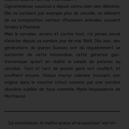
L’ignominieuse saucisse a depuis con­nu bien des déboires.
Elle ne con­tient par exem­ple plus de cervelle, un élé­ment
de sa com­po­si­tion vecteur d’humeurs ani­males sou­vent
fatales à l’homme.
Mais le cerve­las, envers et con­tre tout, n’a jamais cessé
d’exister depuis ce som­bre jour de mai 1868. Dès lors, des
généra­tions de jeunes Suiss­es ont dû régulière­ment se
sus­ten­ter de cette immondice, cette géhenne gas­
tronomique qu’est en réal­ité la salade de patates au
cerve­las. Tant et tant de jeunes gens ont souf­fert, et
souf­frent encore, l’inique mar­tyr culi­naire trou­vant son
orig­ine dans le meurtre infect com­mis par une sor­cière
obscène oubliée de tous nom­mée Marie-Ves­pasi­enne de
Montaucul.
“
La vicomtesse, le maître queux et la saucisse” est ini­