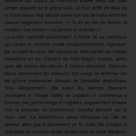
Eléonore qui trou­va sa maîtresse affalée dans son plus
sim­ple appareil sur le grand sofa. Le fruit enflé de désir de
la Vicomtesse déjà lais­sait per­ler son jus de baise entre les
cuiss­es large­ment écartées : « Tu en as mis du temps, la
souil­lon ! Les pinces ! Les pinces et la lèche ! »
La putain répon­dit preste­ment à l’ordre de sa maîtresse
qui savait se mon­tr­er cru­elle lorsqu’insatisfaite. Age­nouil­
lée au pied du sofa, elle ache­va de faire dard­er les nobles
mamel­ons en les trit­u­rant de trois doigts cha­cun, après
quoi elle s’arma des pinces à tétons chi­nois­es. Eléonore
lais­sa douce­ment les embouts d’or rouge se refer­mer sur
les pitons mam­maires dressés de l’obsédée despo­tique.
Très déli­cate­ment, elle saisit les ailettes fine­ment
ouvragées à l’image d’ailes de papil­lon et com­mença a
tourn­er, par gestes longs et réguliers, aug­men­tant chaque
fois la pres­sion de l’instrument ori­en­tal dément sur le
doux sein. La Vicomtesse lais­sa échap­per un râle de
douleur alors que le pince­ment se fit cru­el. Elle attra­pa la
chevelure de sa catin qu’elle dirigea vers sa vul­ve flam­boy­