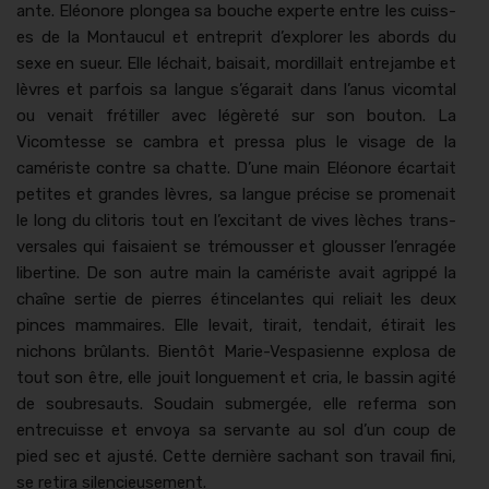
ante. Eléonore plongea sa bouche experte entre les cuiss­
es de la Mon­tau­cul et entre­prit d’explorer les abor­ds du
sexe en sueur. Elle léchait, bai­sait, mordil­lait entre­jambe et
lèvres et par­fois sa langue s’égarait dans l’anus vicom­tal
ou venait frétiller avec légèreté sur son bou­ton. La
Vicomtesse se cam­bra et pres­sa plus le vis­age de la
camériste con­tre sa chat­te. D’une main Eléonore écar­tait
petites et grandes lèvres, sa langue pré­cise se prom­e­nait
le long du cli­toris tout en l’excitant de vives lèch­es trans­
ver­sales qui fai­saient se tré­mouss­er et glouss­er l’enragée
lib­er­tine. De son autre main la camériste avait agrip­pé la
chaîne ser­tie de pier­res étince­lantes qui reli­ait les deux
pinces mam­maires. Elle lev­ait, tirait, tendait, éti­rait les
nichons brûlants. Bien­tôt Marie-Ves­pasi­enne explosa de
tout son être, elle jouit longue­ment et cria, le bassin agité
de soubre­sauts. Soudain sub­mergée, elle refer­ma son
entre­cuisse et envoya sa ser­vante au sol d’un coup de
pied sec et ajusté. Cette dernière sachant son tra­vail fini,
se reti­ra silen­cieuse­ment.