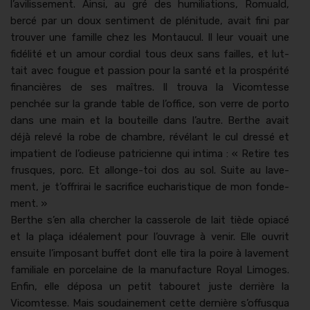
l’avilissement. Ain­si, au gré des humil­i­a­tions, Romuald,
bercé par un doux sen­ti­ment de pléni­tude, avait fini par
trou­ver une famille chez les Mon­tau­cul. Il leur vouait une
fidél­ité et un amour cor­dial tous deux sans failles, et lut­
tait avec fougue et pas­sion pour la san­té et la prospérité
finan­cières de ses maîtres. Il trou­va la Vicomtesse
penchée sur la grande table de l’office, son verre de por­to
dans une main et la bouteille dans l’autre. Berthe avait
déjà relevé la robe de cham­bre, révélant le cul dressé et
impa­tient de l’odieuse patrici­enne qui inti­ma : « Retire tes
frusques, porc. Et allonge-toi dos au sol. Suite au lave­
ment, je t’offrirai le sac­ri­fice eucharis­tique de mon fonde­
ment. »
Berthe s’en alla chercher la casse­role de lait tiède opi­acé
et la plaça idéale­ment pour l’ouvrage à venir. Elle ouvrit
ensuite l’imposant buf­fet dont elle tira la poire à lave­ment
famil­iale en porce­laine de la man­u­fac­ture Roy­al Limo­ges.
Enfin, elle déposa un petit tabouret juste der­rière la
Vicomtesse. Mais soudaine­ment cette dernière s’offusqua