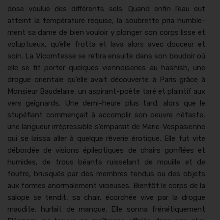
dose voulue des dif­férents sels. Quand enfin l’eau eut
atteint la tem­péra­ture req­uise, la soubrette pria hum­ble­
ment sa dame de bien vouloir y plonger son corps lisse et
voluptueux, qu’elle frot­ta et lava alors avec douceur et
soin. La Vicomtesse se reti­ra ensuite dans son boudoir où
elle se fit porter quelques vien­nois­eries au hashish, une
drogue ori­en­tale qu’elle avait décou­verte à Paris grâce à
Mon­sieur Baude­laire, un aspi­rant-poète taré et plain­tif aux
vers geignards. Une demi-heure plus tard, alors que le
stupé­fi­ant com­mençait à accom­plir son oeu­vre néfaste,
une langueur irré­press­ible s’emparait de Marie-Ves­pasi­enne
qui se lais­sa aller à quelque rêver­ie éro­tique. Elle fut vite
débor­dée de visions épilep­tiques de chairs gon­flées et
humides, de trous béants ruis­se­lant de mouille et de
foutre, brusqués par des mem­bres ten­dus ou des objets
aux formes anor­male­ment vicieuses. Bien­tôt le corps de la
salope se ten­dit, sa chair, écorchée vive par la drogue
mau­dite, hurlait de manque. Elle son­na fréné­tique­ment