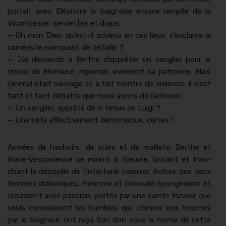
por­tait avec Eléonore la baig­noire encore rem­plie de la
Vicomtesse, servi­ettes et draps.
— Oh mon Dieu, qu’est-il advenu en ces lieux, s’exclama la
camériste man­quant de défail­lir ?
— J’ai demandé à Berthe d’apprêter un san­gli­er pour le
retour de Mon­sieur, répon­dit vive­ment sa patronne. Mais
l’animal était sauvage et a fait mon­tre de vio­lence. Il s’est
tant et tant débat­tu que nous avons dû l’achever.
— Un san­gli­er, apprêté de la tenue de Lui­gi ?
— Une bête effec­tive­ment démo­ni­aque, certes !
Armées de hachoirs, de sci­es et de mail­lets, Berthe et
Marie-Ves­pasi­enne se mirent à l’oeuvre, brisant et tran­
chant la dépouille de l’infortuné cuisinier. Autour des deux
femmes dia­boliques, Eléonore et Romuald épongeaient et
récu­raient avec pas­sion, portés par une sainte fer­veur que
seuls con­nais­sent les hum­bles qui, comme eux touchés
par le Seigneur, ont reçu Son don sous la forme de cette