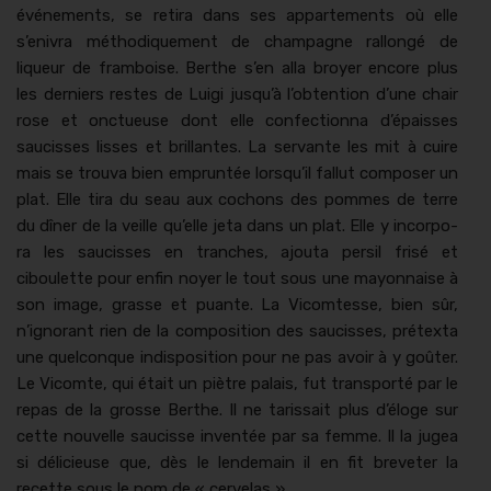
événe­ments, se reti­ra dans ses apparte­ments où elle
s’enivra méthodique­ment de cham­pagne ral­longé de
liqueur de fram­boise. Berthe s’en alla broy­er encore plus
les derniers restes de Lui­gi jusqu’à l’obtention d’une chair
rose et onctueuse dont elle con­fec­tion­na d’épaisses
sauciss­es liss­es et bril­lantes. La ser­vante les mit à cuire
mais se trou­va bien emprun­tée lorsqu’il fal­lut com­pos­er un
plat. Elle tira du seau aux cochons des pommes de terre
du dîn­er de la veille qu’elle jeta dans un plat. Elle y incor­po­
ra les sauciss­es en tranch­es, ajou­ta per­sil frisé et
ciboulette pour enfin noy­er le tout sous une may­on­naise à
son image, grasse et puante. La Vicomtesse, bien sûr,
n’ignorant rien de la com­po­si­tion des sauciss­es, pré­tex­ta
une quel­conque indis­po­si­tion pour ne pas avoir à y goûter.
Le Vicomte, qui était un piètre palais, fut trans­porté par le
repas de la grosse Berthe. Il ne taris­sait plus d’éloge sur
cette nou­velle saucisse inven­tée par sa femme. Il la jugea
si déli­cieuse que, dès le lende­main il en fit brevet­er la
recette sous le nom de « cerve­las ».