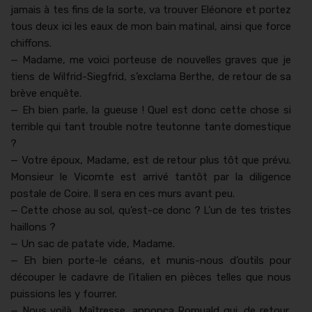
jamais à tes fins de la sorte, va trou­ver Eléonore et portez
tous deux ici les eaux de mon bain mati­nal, ain­si que force
chif­fons.
— Madame, me voici por­teuse de nou­velles graves que je
tiens de Wil­frid-Siegfrid, s’exclama Berthe, de retour de sa
brève enquête.
— Eh bien par­le, la gueuse ! Quel est donc cette chose si
ter­ri­ble qui tant trou­ble notre teu­tonne tante domes­tique
?
— Votre époux, Madame, est de retour plus tôt que prévu.
Mon­sieur le Vicomte est arrivé tan­tôt par la dili­gence
postale de Coire. Il sera en ces murs avant peu.
— Cette chose au sol, qu’est-ce donc ? L’un de tes tristes
hail­lons ?
— Un sac de patate vide, Madame.
— Eh bien porte-le céans, et munis-nous d’outils pour
découper le cadavre de l’italien en pièces telles que nous
puis­sions les y four­rer.
— Nous voilà, Maîtresse, annonça Romuald qui, de retour,