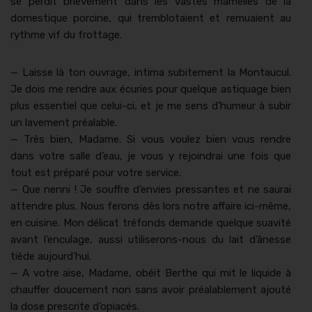
se perdit briève­ment dans les vastes mamelles de la
domes­tique porcine, qui trem­blotaient et remuaient au
rythme vif du frottage.
— Laisse là ton ouvrage, inti­ma subite­ment la Mon­tau­cul.
Je dois me ren­dre aux écuries pour quelque asti­quage bien
plus essen­tiel que celui-ci, et je me sens d’humeur à subir
un lave­ment préal­able.
— Très bien, Madame. Si vous voulez bien vous ren­dre
dans votre salle d’eau, je vous y rejoindrai une fois que
tout est pré­paré pour votre ser­vice.
— Que nen­ni ! Je souf­fre d’envies pres­santes et ne saurai
atten­dre plus. Nous fer­ons dès lors notre affaire ici-même,
en cui­sine. Mon déli­cat tré­fonds demande quelque suavité
avant l’enculage, aus­si utilis­erons-nous du lait d’ânesse
tiède aujourd’hui.
— A votre aise, Madame, obéit Berthe qui mit le liq­uide à
chauf­fer douce­ment non sans avoir préal­able­ment ajouté
la dose pre­scrite d’opiacés.