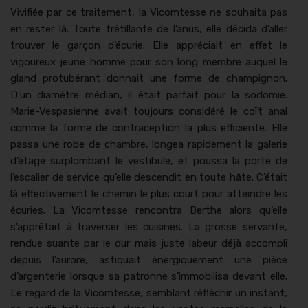
Viv­i­fiée par ce traite­ment, la Vicomtesse ne souhai­ta pas
en rester là. Toute frétil­lante de l’anus, elle déci­da d’aller
trou­ver le garçon d’écurie. Elle appré­ci­ait en effet le
vigoureux jeune homme pour son long mem­bre auquel le
gland pro­tubérant don­nait une forme de champignon.
D’un diamètre médi­an, il était par­fait pour la sodomie.
Marie-Ves­pasi­enne avait tou­jours con­sid­éré le coït anal
comme la forme de con­tra­cep­tion la plus effi­ciente. Elle
pas­sa une robe de cham­bre, longea rapi­de­ment la galerie
d’étage sur­plom­bant le vestibule, et pous­sa la porte de
l’escalier de ser­vice qu’elle descen­dit en toute hâte. C’était
là effec­tive­ment le chemin le plus court pour attein­dre les
écuries. La Vicomtesse ren­con­tra Berthe alors qu’elle
s’apprêtait à tra­vers­er les cuisines. La grosse ser­vante,
ren­due suante par le dur mais juste labeur déjà accom­pli
depuis l’aurore, asti­quait énergique­ment une pièce
d’argenterie lorsque sa patronne s’immobilisa devant elle.
Le regard de la Vicomtesse, sem­blant réfléchir un instant,