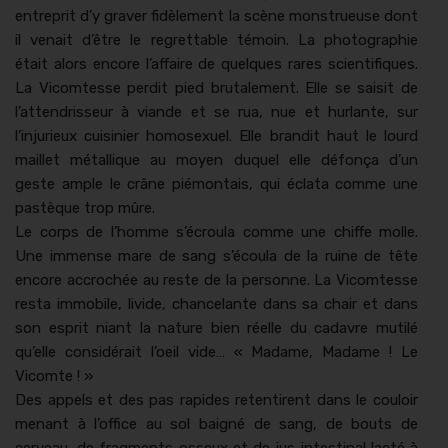
entre­prit d’y graver fidèle­ment la scène mon­strueuse dont
il venait d’être le regret­table témoin. La pho­togra­phie
était alors encore l’affaire de quelques rares sci­en­tifiques.
La Vicomtesse perdit pied bru­tale­ment. Elle se saisit de
l’attendrisseur à viande et se rua, nue et hurlante, sur
l’injurieux cuisinier homo­sex­uel. Elle bran­dit haut le lourd
mail­let métallique au moyen duquel elle défonça d’un
geste ample le crâne pié­mon­tais, qui écla­ta comme une
pastèque trop mûre.
Le corps de l’homme s’écroula comme une chiffe molle.
Une immense mare de sang s’écoula de la ruine de tête
encore accrochée au reste de la per­son­ne. La Vicomtesse
res­ta immo­bile, livide, chance­lante dans sa chair et dans
son esprit niant la nature bien réelle du cadavre mutilé
qu’elle con­sid­érait l’oeil vide… « Madame, Madame ! Le
Vicomte ! »
Des appels et des pas rapi­des reten­tirent dans le couloir
menant à l’office au sol baigné de sang, de bouts de