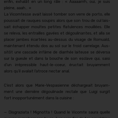
enfin, exhalât en un long râle : « Aaaaar­rrh, oui, je suis
pleine, aaah… »
La Vicomtesse avait lais­sé tomber son verre de por­to, elle
pous­sait de rauques soupirs alors que son trou de cul lais­
sait échap­per moultes petites flat­u­lences mouil­lées. Elle
se rel­e­va, les entrailles gavées et dégouli­nantes, et alla se
plac­er jambes écartées au-dessus du vis­age de Romuald,
main­tenant éten­du dos au sol sur le froid car­relage. Aus­
sitôt une cas­cade infâme de diar­rhée lai­teuse se déver­sa
sur la gueule et dans la bouche de son esclave qui, saisi
d’un irré­press­ible haut-le-coeur, éruc­tait bruyam­ment
alors qu’il avalait l’atroce nec­tar anal.
C’est alors que Marie-Ves­pasi­enne déchargeait bruyam­
ment une dernière dégouli­nade rec­tale que Lui­gi sur­git
fort inop­por­tuné­ment dans la cuisine :
— Dis­grazi­a­ta ! Mignot­ta ! Quand le Vicomte saura quelle