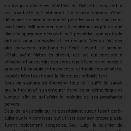
les longues absences répétées de Belfiente forçaient à
une inac­tiv­ité qu’il abhor­rait. Le pau­vre homme s’était
décou­vert un amour immod­éré pour les vins du Lavaux et
avait bien fail­li som­br­er dans l’alcoolisme jusqu’à ce que
Marie-Ves­pasi­enne décou­vrît qu’il pos­sé­dait une apti­tude
naturelle pour les cordes et les noeuds. Très au fait des
plus per­vers­es tra­di­tions du Soleil Lev­ant, le samu­rai
s’était avéré Maître ès shibari, cet art qui con­siste à
attach­er et sus­pendre des corps nus à l’aide d’une corde. Il
procu­rait à sa proie entravée cette véri­ta­ble extase béate,
appelée kôkot­su et dont la Mon­tau­cul raf­fo­lait tant.
Nous ne sauri­ons les énumér­er tous ici. Il suf­fit de savoir
que la tru­ie avait su s’entourer d’une légion démo­ni­aque et
lubrique afin de sat­is­faire le moin­dre de ses pen­chants
per­vers.
Ceux de la vale­taille qui ne pos­sé­daient aucun tal­ent par­ti­
c­uli­er que la Vicomtesse put utilis­er pour son pro­pre plaisir,
furent rapi­de­ment con­gédiés. Seul Lui­gi, le cuisinier de