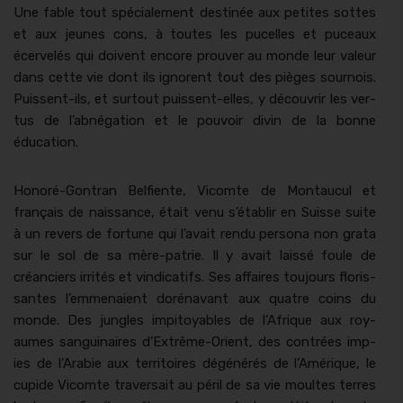
Une fable tout spé­ciale­ment des­tinée aux petites sottes
et aux jeunes cons, à toutes les pucelles et puceaux
écervelés qui doivent encore prou­ver au monde leur valeur
dans cette vie dont ils ignorent tout des pièges sournois.
Puis­sent-ils, et surtout puis­sent-elles, y décou­vrir les ver­
tus de l’abnégation et le pou­voir divin de la bonne
éducation.
Hon­oré-Gontran Belfiente, Vicomte de Mon­tau­cul et
français de nais­sance, était venu s’établir en Suisse suite
à un revers de for­tune qui l’avait ren­du per­sona non gra­ta
sur le sol de sa mère-patrie. Il y avait lais­sé foule de
créanciers irrités et vin­di­cat­ifs. Ses affaires tou­jours floris­
santes l’emmenaient doré­na­vant aux qua­tre coins du
monde. Des jun­gles impi­toy­ables de l’Afrique aux roy­
aumes san­guinaires d’Extrême-Orient, des con­trées imp­
ies de l’Arabie aux ter­ri­toires dégénérés de l’Amérique, le
cupi­de Vicomte tra­ver­sait au péril de sa vie moultes ter­res