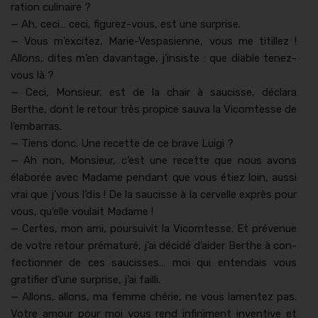
ra­tion culi­naire ?
— Ah, ceci… ceci, fig­urez-vous, est une sur­prise.
— Vous m’excitez, Marie-Ves­pasi­enne, vous me tit­illez !
Allons, dites m’en davan­tage, j’insiste : que dia­ble tenez-
vous là ?
— Ceci, Mon­sieur, est de la chair à saucisse, déclara
Berthe, dont le retour très prop­ice sau­va la Vicomtesse de
l’embarras.
— Tiens donc. Une recette de ce brave Lui­gi ?
— Ah non, Mon­sieur, c’est une recette que nous avons
élaborée avec Madame pen­dant que vous étiez loin, aus­si
vrai que j’vous l’dis ! De la saucisse à la cervelle exprès pour
vous, qu’elle voulait Madame !
— Certes, mon ami, pour­suiv­it la Vicomtesse. Et prév­enue
de votre retour pré­maturé, j’ai décidé d’aider Berthe à con­
fec­tion­ner de ces sauciss­es… moi qui entendais vous
grat­i­fi­er d’une sur­prise, j’ai fail­li.
— Allons, allons, ma femme chérie, ne vous lamentez pas.
Votre amour pour moi vous rend infin­i­ment inven­tive et