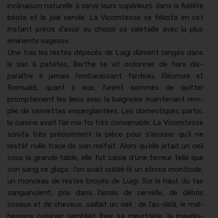
incli­nai­son naturelle à servir leurs supérieurs dans la fidél­ité
béate et la joie servile. La Vicomtesse se félici­ta en cet
instant pré­cis d’avoir su choisir sa vale­taille avec la plus
émi­nente sagesse.
Une fois les restes dépecés de Lui­gi dûment rangés dans
le sac à patates, Berthe se vit ordon­ner de faire dis­
paraître à jamais l’embarassant fardeau, Eléonore et
Romuald, quant à eux, furent som­més de quit­ter
prompte­ment les lieux avec la baig­noire main­tenant rem­
plie de servi­ettes ensanglan­tées. Les domes­tiques par­tis,
la cui­sine avait l’air ma foi très con­ven­able. La Vicomtesse
scru­ta très pré­cisé­ment la pièce pour s’assurer qu’il ne
restât nulle trace de son méfait. Alors qu’elle jetait un oeil
sous la grande table, elle fut saisie d’une ter­reur telle que
son sang se glaça : l’on avait oublié là un atroce mon­tic­ule,
un mon­ceau de restes broyés de Lui­gi. Sur le haut du tas
san­guino­lent, pris dans l’amas de cervelle, de débris
osseux et de cheveux, sail­lait un oeil : de l’au-delà, le mal­
heureux cuisinier sem­blait fix­er sa meur­trière, la maud­is­