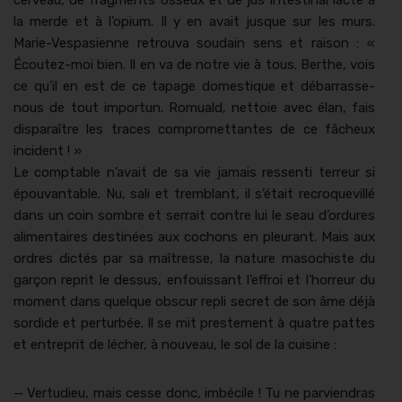
cerveau, de frag­ments osseux et de jus intesti­nal lac­té à
la merde et à l’opium. Il y en avait jusque sur les murs.
Marie-Ves­pasi­enne retrou­va soudain sens et rai­son : «
Écoutez-moi bien. Il en va de notre vie à tous. Berthe, vois
ce qu’il en est de ce tapage domes­tique et débar­rasse-
nous de tout impor­tun. Romuald, net­toie avec élan, fais
dis­paraître les traces com­pro­met­tantes de ce fâcheux
inci­dent ! »
Le compt­able n’avait de sa vie jamais ressen­ti ter­reur si
épou­vantable. Nu, sali et trem­blant, il s’était recro­quevil­lé
dans un coin som­bre et ser­rait con­tre lui le seau d’ordures
ali­men­taires des­tinées aux cochons en pleu­rant. Mais aux
ordres dic­tés par sa maîtresse, la nature masochiste du
garçon reprit le dessus, enfouis­sant l’effroi et l’horreur du
moment dans quelque obscur repli secret de son âme déjà
sor­dide et per­tur­bée. Il se mit preste­ment à qua­tre pattes
et entre­prit de léch­er, à nou­veau, le sol de la cuisine :
— Ver­tudieu, mais cesse donc, imbé­cile ! Tu ne parvien­dras