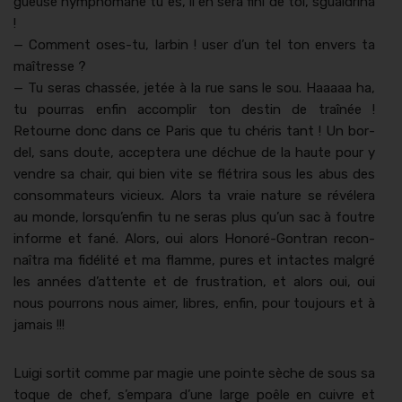
gueuse nymphomane tu es, il en sera fini de toi, sguald­ri­na
!
— Com­ment oses-tu, larbin ! user d’un tel ton envers ta
maîtresse ?
— Tu seras chas­sée, jetée à la rue sans le sou. Haaaaa ha,
tu pour­ras enfin accom­plir ton des­tin de traînée !
Retourne donc dans ce Paris que tu chéris tant ! Un bor­
del, sans doute, acceptera une déchue de la haute pour y
ven­dre sa chair, qui bien vite se flétri­ra sous les abus des
con­som­ma­teurs vicieux. Alors ta vraie nature se révélera
au monde, lorsqu’enfin tu ne seras plus qu’un sac à foutre
informe et fané. Alors, oui alors Hon­oré-Gontran recon­
naî­tra ma fidél­ité et ma flamme, pures et intactes mal­gré
les années d’attente et de frus­tra­tion, et alors oui, oui
nous pour­rons nous aimer, libres, enfin, pour tou­jours et à
jamais !!!
Lui­gi sor­tit comme par magie une pointe sèche de sous sa
toque de chef, s’empara d’une large poêle en cuiv­re et