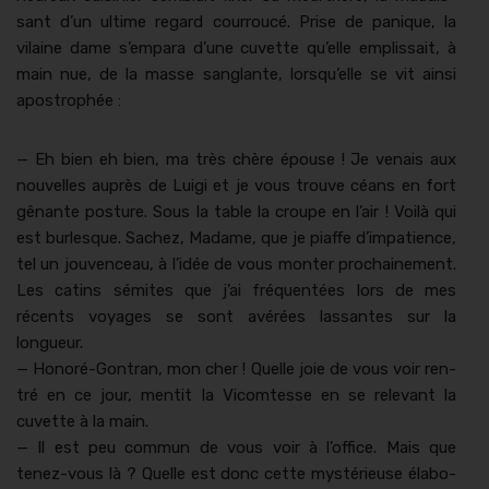
sant d’un ultime regard cour­roucé. Prise de panique, la
vilaine dame s’empara d’une cuvette qu’elle emplis­sait, à
main nue, de la masse sanglante, lorsqu’elle se vit ain­si
apostrophée :
— Eh bien eh bien, ma très chère épouse ! Je venais aux
nou­velles auprès de Lui­gi et je vous trou­ve céans en fort
gênante pos­ture. Sous la table la croupe en l’air ! Voilà qui
est bur­lesque. Sachez, Madame, que je piaffe d’impatience,
tel un jou­venceau, à l’idée de vous mon­ter prochaine­ment.
Les catins sémites que j’ai fréquen­tées lors de mes
récents voy­ages se sont avérées las­santes sur la
longueur.
— Hon­oré-Gontran, mon cher ! Quelle joie de vous voir ren­
tré en ce jour, men­tit la Vicomtesse en se rel­e­vant la
cuvette à la main.
— Il est peu com­mun de vous voir à l’office. Mais que
tenez-vous là ? Quelle est donc cette mys­térieuse élab­o­