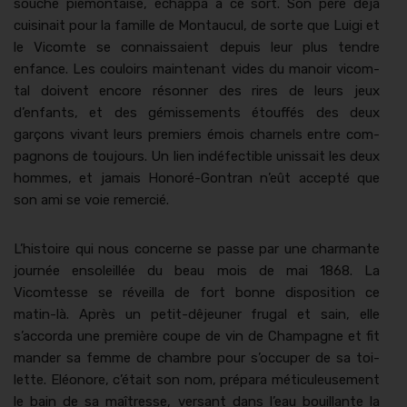
souche pié­mon­taise, échap­pa à ce sort. Son père déjà
cuisi­nait pour la famille de Mon­tau­cul, de sorte que Lui­gi et
le Vicomte se con­nais­saient depuis leur plus ten­dre
enfance. Les couloirs main­tenant vides du manoir vicom­
tal doivent encore réson­ner des rires de leurs jeux
d’enfants, et des gémisse­ments étouf­fés des deux
garçons vivant leurs pre­miers émois char­nels entre com­
pagnons de tou­jours. Un lien indé­fectible unis­sait les deux
hommes, et jamais Hon­oré-Gontran n’eût accep­té que
son ami se voie remercié.
L’histoire qui nous con­cerne se passe par une char­mante
journée ensoleil­lée du beau mois de mai 1868. La
Vicomtesse se réveil­la de fort bonne dis­po­si­tion ce
matin-là. Après un petit-dêje­uner fru­gal et sain, elle
s’accorda une pre­mière coupe de vin de Cham­pagne et fit
man­der sa femme de cham­bre pour s’occuper de sa toi­
lette. Eléonore, c’était son nom, pré­para métic­uleuse­ment
le bain de sa maîtresse, ver­sant dans l’eau bouil­lante la