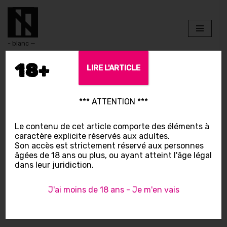
Aller
au
- blanc —
contenu
18+
LIRE L'ARTICLE
*** ATTENTION ***
Le contenu de cet article comporte des éléments à
caractère explicite réservés aux adultes.
Son accès est strictement réservé aux personnes
âgées de 18 ans ou plus, ou ayant atteint l'âge légal
dans leur juridiction.
J'ai moins de 18 ans - Je m'en vais