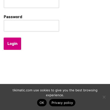
Pass­word
Login
tikimatic.com use ookies to give you the best browsing
experience.
OK
Privacy policy
Neve
| Propulsé par
WordPress