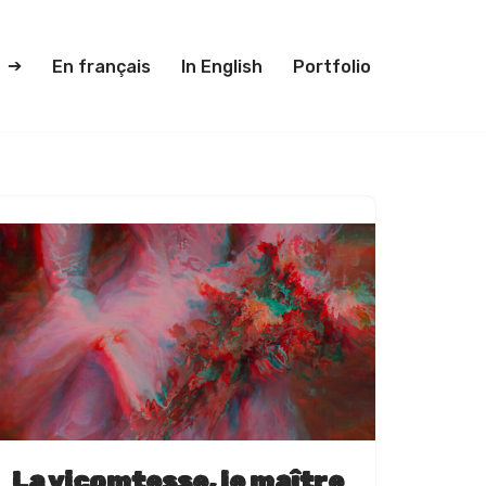
En français
In English
Portfolio
La vicomtesse, le maître