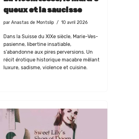
queux et la saucisse
par
Anastas de Montslip
10 avril 2026
Dans la Suisse du XIXe siè­cle, Marie-Ves­
pasi­enne, lib­er­tine insa­tiable,
s’abandonne aux pires per­ver­sions. Un
réc­it éro­tique his­torique macabre mêlant
lux­u­re, sadisme, vio­lence et cuisine.