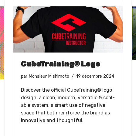
CubeTraining® Logo
par
Monsieur Mishimoto
19 décembre 2024
Dis­cov­er the offi­cial Cube­Train­ing® logo
design: a clean, mod­ern, ver­sa­tile & scal­
able sys­tem, a smart use of neg­a­tive
space that both rein­force the brand as
inno­v­a­tive and thoughtful.