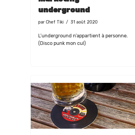
underground
par
Chef Tiki
31 août 2020
L’un­der­ground n’ap­par­tient à per­son­ne.
(Dis­co punk mon cul)