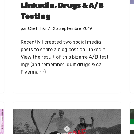
Linkedin, Drugs & A/B
Testing
par
Chef Tiki
25 septembre 2019
Recent­ly I cre­at­ed two social media
posts to share a blog post on Linkedin.
View the result of this bizarre A/B test­
ing! (and remem­ber: quit drugs & call
Flyermann)