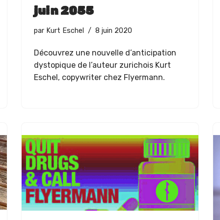
juin 2055
par
Kurt Eschel
8 juin 2020
Décou­vrez une nou­velle d’an­tic­i­pa­tion
dystopique de l’au­teur zuri­chois Kurt
Eschel, copy­writer chez Flyermann.