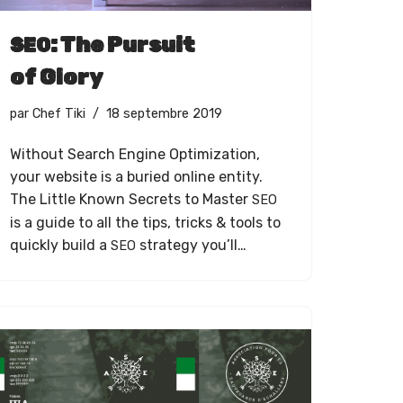
: The Pursuit
SEO
of Glory
par
Chef Tiki
18 septembre 2019
With­out Search Engine Opti­miza­tion,
your web­site is a buried online enti­ty.
The Lit­tle Known Secrets to Mas­ter
SEO
is a guide to all the tips, tricks & tools to
quick­ly build a
strat­e­gy you’ll…
SEO