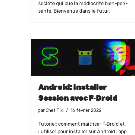
société qui pue la médi­ocrité bien-pen­
sante. Bien­v­enue dans le futur.
Android: installer
Session avec F‑Droid
par
Chef Tiki
16 février 2022
Tuto­riel: com­ment maîtris­er F‑Droid et
i’u­tilis­er pour installer sur Android l’app