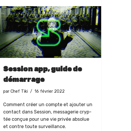
Session app, guide de
démarrage
par
Chef Tiki
16 février 2022
Com­ment créer un compte et ajouter un
con­tact dans Ses­sion, mes­sagerie cryp­
tée conçue pour une vie privée absolue
et con­tre toute surveillance.