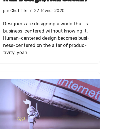
par
Chef Tiki
27 février 2020
Design­ers are design­ing a world that is
busi­ness-cen­tered with­out know­ing it.
Human-cen­tered design becomes busi­
ness-cen­tered on the altar of pro­duc­
tiv­i­ty, yeah!