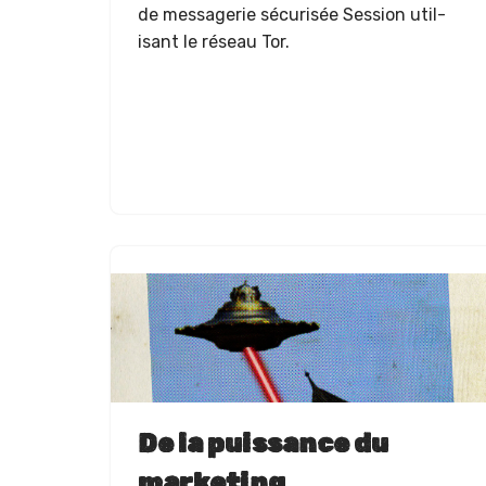
de mes­sagerie sécurisée Ses­sion util­
isant le réseau Tor.
De la puissance du
marketing