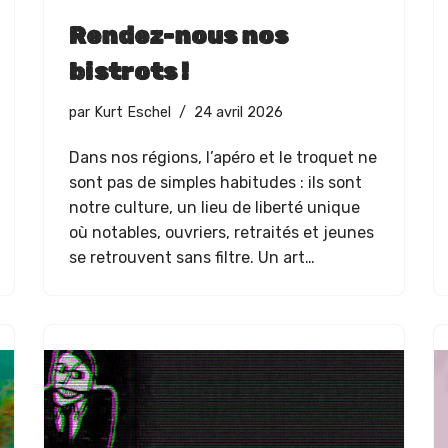
Rendez-nous nos
bistrots !
par
Kurt Eschel
24 avril 2026
Dans nos régions, l’apéro et le tro­quet ne
sont pas de sim­ples habi­tudes : ils sont
notre cul­ture, un lieu de lib­erté unique
où nota­bles, ouvri­ers, retraités et jeunes
se retrou­vent sans fil­tre. Un art…