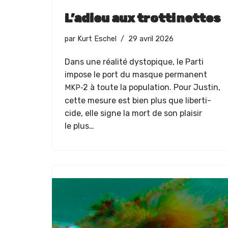
L’adieu aux trottinettes
par
Kurt Eschel
29 avril 2026
Dans une réal­ité dystopique, le Par­ti
impose le port du masque per­ma­nent
‑2 à toute la pop­u­la­tion. Pour Justin,
MKP
cette mesure est bien plus que lib­er­ti­
cide, elle signe la mort de son plaisir
le plus…