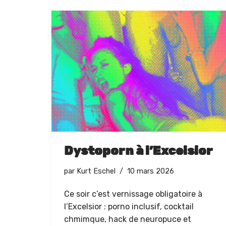
Dystoporn à l’Excelsior
par
Kurt Eschel
10 mars 2026
Ce soir c’est vernissage oblig­a­toire à
l’Excelsior : porno inclusif, cock­tail
chmimque, hack de neu­rop­uce et