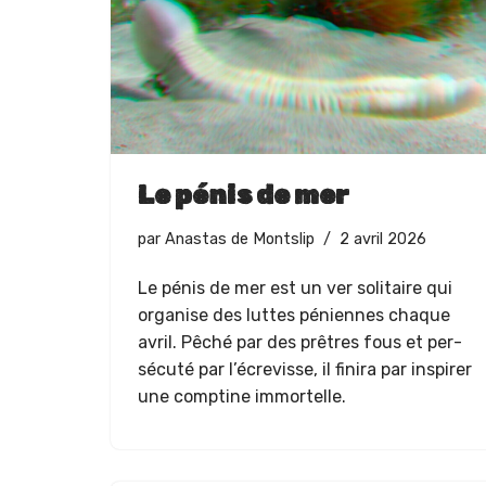
Le pénis de mer
par
Anastas de Montslip
2 avril 2026
Le pénis de mer est un ver soli­taire qui
organ­ise des luttes péni­ennes chaque
avril. Pêché par des prêtres fous et per­
sé­cuté par l’écrevisse, il fini­ra par inspir­er
une comp­tine immortelle.