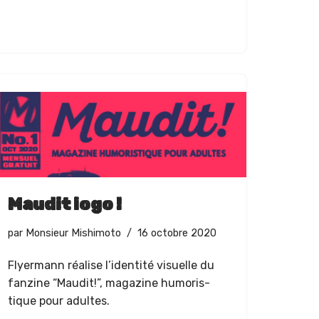
Maudit logo !
par
Monsieur Mishimoto
16 octobre 2020
Fly­er­mann réalise l’i­den­tité visuelle du
fanzine “Mau­dit!”, mag­a­zine humoris­
tique pour adultes.