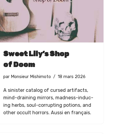
Sweet Lily’s Shop
of Doom
par
Monsieur Mishimoto
18 mars 2026
A sin­is­ter cat­a­log of cursed arti­facts,
mind-drain­ing mir­rors, mad­ness-induc­
ing herbs, soul-cor­rupt­ing potions, and
oth­er occult hor­rors. Aus­si en français.