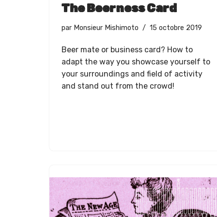
The Beerness Card
par
Monsieur Mishimoto
15 octobre 2019
Beer mate or busi­ness card? How to
adapt the way you show­case your­self to
your sur­round­ings and field of activ­i­ty
and stand out from the crowd!