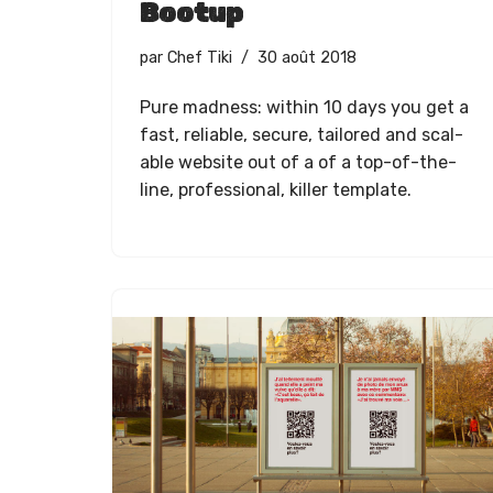
Bootup
par
Chef Tiki
30 août 2018
Pure mad­ness: with­in 10 days you get a
fast, reli­able, secure, tai­lored and scal­
able web­site out of a of a top-of-the-
line, pro­fes­sion­al, killer template.