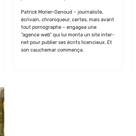
Patrick Mori­er-Genoud – jour­nal­iste,
écrivain, chroniqueur, certes, mais avant
tout pornographe – engagea une
“agence web” qui lui mon­ta un site inter­
net pour pub­li­er ses écrits licen­cieux. Et
son cauchemar commença.