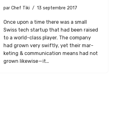
par
Chef Tiki
13 septembre 2017
Once upon a time there was a small
Swiss tech start­up that had been raised
to a world-class play­er. The com­pa­ny
had grown very swift­ly, yet their mar­
ket­ing & com­mu­ni­ca­tion means had not
grown like­wise — it…