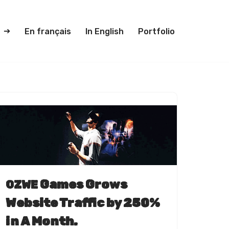
En français
In English
Portfolio
Games Grows
OZWE
Website Traffic by 250%
in A Month.