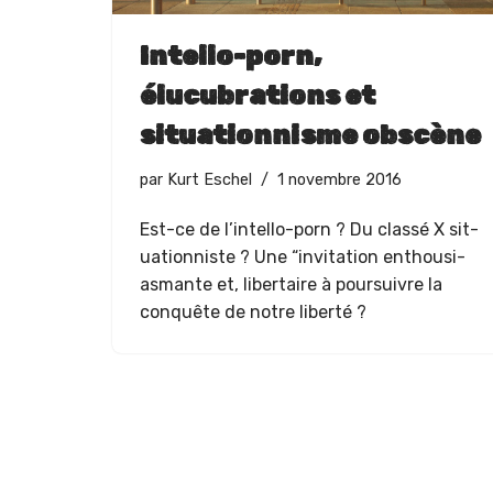
Intello-porn,
élucubrations et
situationnisme obscène
par
Kurt Eschel
1 novembre 2016
Est-ce de l’intello-porn ? Du classé X sit­
u­a­tion­niste ? Une “invi­ta­tion ent­hou­si­
as­mante et, lib­er­taire à pour­suiv­re la
con­quête de notre liberté ?